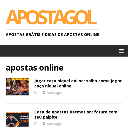
APOSTAGOL
APOSTAS GRÁTIS E DICAS DE APOSTAS ONLINE
apostas online
Jogar caça níquel online: saiba como jogar
caça níquel online
Apostagol
Casa de apostas Betmotion: fature com
seu palpite!
Apostagol