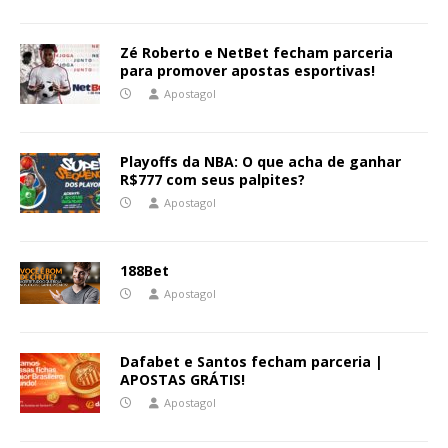
Zé Roberto e NetBet fecham parceria
para promover apostas esportivas!
Apostagol
Playoffs da NBA: O que acha de ganhar
R$777 com seus palpites?
Apostagol
188Bet
Apostagol
Dafabet e Santos fecham parceria |
APOSTAS GRÁTIS!
Apostagol