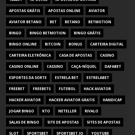
APOSTAS GRÁTIS
APOSTAS ONLINE
AVIATOR
AVIATOR BETANO
BET
BETANO
BETMOTION
BINGO
BINGO BETMOTION
BINGO GRÁTIS
BINGO ONLINE
BITCOIN
BONUS
CARTEIRA DIGITAL
CARTEIRA ELETRÔNICA
CASA DE APOSTAS
CASINO
CASINO ONLINE
CASSINO
CAÇA-NÍQUEL
DAFABET
ESPORTES DA SORTE
ESTRELA BET
ESTRELABET
FREEBET
FREEBETS
FUTEBOL
HACK AVIATOR
HACKER AVIATOR
HACKER AVIATOR GRATIS
HANDICAP
JOGAR BINGO
KTO
NETELLER
RIVALO
SALAS DE BINGO
SITE DE APOSTAS
SITES DE APOSTAS
SLOT
SPORTSBET
SPORTSBET.IO
YOUTUBE