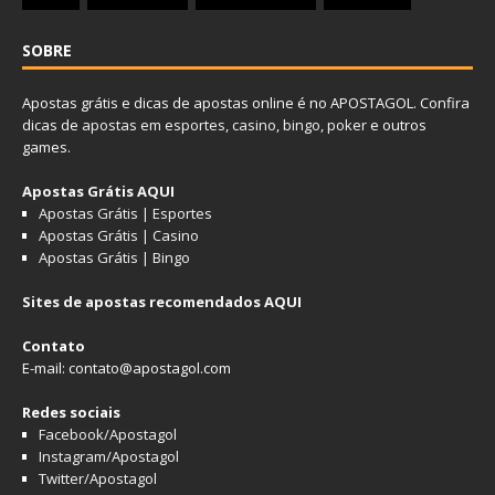
SOBRE
Apostas grátis e dicas de apostas online é no APOSTAGOL. Confira
dicas de
apostas em esportes
,
casino
,
bingo
,
poker
e outros
games.
Apostas Grátis AQUI
Apostas Grátis | Esportes
Apostas Grátis | Casino
Apostas Grátis | Bingo
Sites de apostas recomendados AQUI
Contato
E-mail: contato@apostagol.com
Redes sociais
Facebook/Apostagol
Instagram/Apostagol
Twitter/Apostagol