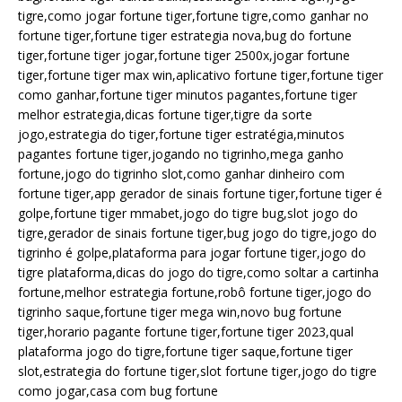
tigre,como jogar fortune tiger,fortune tigre,como ganhar no
fortune tiger,fortune tiger estrategia nova,bug do fortune
tiger,fortune tiger jogar,fortune tiger 2500x,jogar fortune
tiger,fortune tiger max win,aplicativo fortune tiger,fortune tiger
como ganhar,fortune tiger minutos pagantes,fortune tiger
melhor estrategia,dicas fortune tiger,tigre da sorte
jogo,estrategia do tiger,fortune tiger estratégia,minutos
pagantes fortune tiger,jogando no tigrinho,mega ganho
fortune,jogo do tigrinho slot,como ganhar dinheiro com
fortune tiger,app gerador de sinais fortune tiger,fortune tiger é
golpe,fortune tiger mmabet,jogo do tigre bug,slot jogo do
tigre,gerador de sinais fortune tiger,bug jogo do tigre,jogo do
tigrinho é golpe,plataforma para jogar fortune tiger,jogo do
tigre plataforma,dicas do jogo do tigre,como soltar a cartinha
fortune,melhor estrategia fortune,robô fortune tiger,jogo do
tigrinho saque,fortune tiger mega win,novo bug fortune
tiger,horario pagante fortune tiger,fortune tiger 2023,qual
plataforma jogo do tigre,fortune tiger saque,fortune tiger
slot,estrategia do fortune tiger,slot fortune tiger,jogo do tigre
como jogar,casa com bug fortune