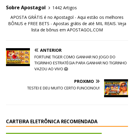
Sobre Apostagol
1442 Artigos
APOSTA GRÁTIS é no Apostagol - Aqui estão os melhores
BÔNUS e FREE BETS - Apostas grátis de até MIL REAIS. Veja
lista de bônus em APOSTAGOL.COM
ANTERIOR
FORTUNE TIGER COMO GANHAR NO JOGO DO
TIGRINHO ESTRATÉGIA PARA GANHAR NO TIGRINHO
VAZOU AO VIVO 😱
PRÓXIMO
TESTEI E DEU MUITO CERTO FUNCIONOU!
CARTEIRA ELETRÔNICA RECOMENDADA