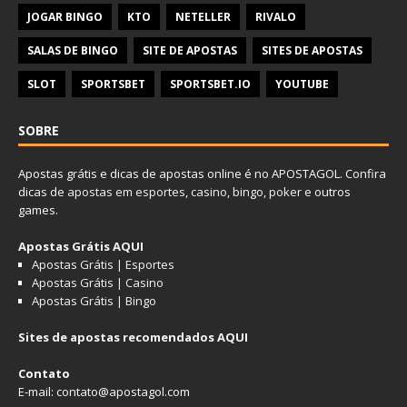
JOGAR BINGO
KTO
NETELLER
RIVALO
SALAS DE BINGO
SITE DE APOSTAS
SITES DE APOSTAS
SLOT
SPORTSBET
SPORTSBET.IO
YOUTUBE
SOBRE
Apostas grátis e dicas de apostas online é no APOSTAGOL. Confira
dicas de
apostas em esportes
,
casino
,
bingo
,
poker
e outros
games.
Apostas Grátis AQUI
Apostas Grátis | Esportes
Apostas Grátis | Casino
Apostas Grátis | Bingo
Sites de apostas recomendados AQUI
Contato
E-mail: contato@apostagol.com