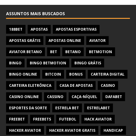
ASSUNTOS MAIS BUSCADOS
188BET
APOSTAS
APOSTAS ESPORTIVAS
APOSTAS GRÁTIS
APOSTAS ONLINE
AVIATOR
AVIATOR BETANO
BET
BETANO
BETMOTION
BINGO
BINGO BETMOTION
BINGO GRÁTIS
BINGO ONLINE
BITCOIN
BONUS
CARTEIRA DIGITAL
CARTEIRA ELETRÔNICA
CASA DE APOSTAS
CASINO
CASINO ONLINE
CASSINO
CAÇA-NÍQUEL
DAFABET
ESPORTES DA SORTE
ESTRELA BET
ESTRELABET
FREEBET
FREEBETS
FUTEBOL
HACK AVIATOR
HACKER AVIATOR
HACKER AVIATOR GRATIS
HANDICAP